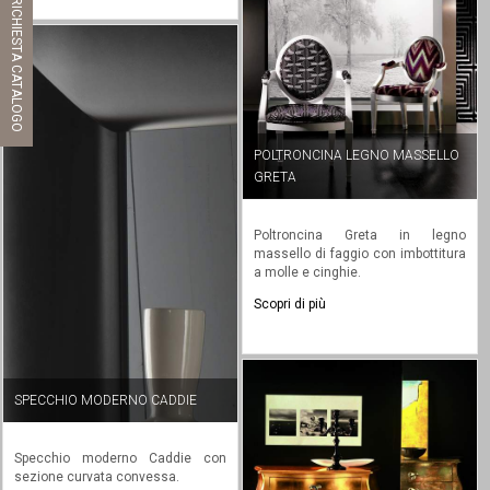
RICHIESTA CATALOGO
POLTRONCINA LEGNO MASSELLO
GRETA
Poltroncina Greta in legno
massello di faggio con imbottitura
a molle e cinghie.
Scopri di più
SPECCHIO MODERNO CADDIE
Specchio moderno Caddie con
sezione curvata convessa.