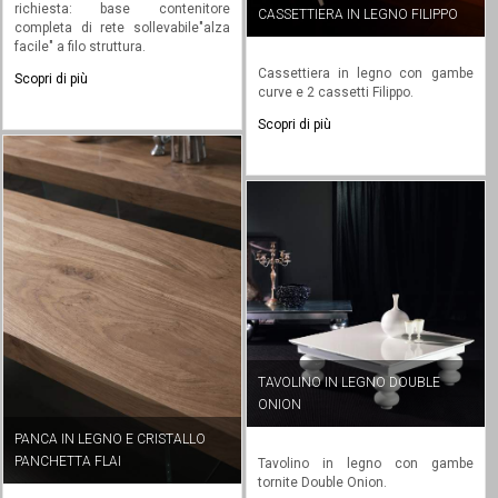
richiesta: base contenitore
CASSETTIERA IN LEGNO FILIPPO
completa di rete sollevabile"alza
facile" a filo struttura.
Cassettiera in legno con gambe
Scopri di più
curve e 2 cassetti Filippo.
Scopri di più
TAVOLINO IN LEGNO DOUBLE
ONION
PANCA IN LEGNO E CRISTALLO
PANCHETTA FLAI
Tavolino in legno con gambe
tornite Double Onion.