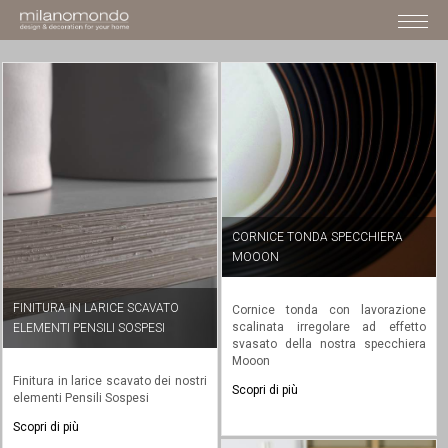
Pages
Pages
Pages
CORNICE TONDA SPECCHIERA
MOOON
FINITURA IN LARICE SCAVATO
Cornice tonda con lavorazione
scalinata irregolare ad effetto
ELEMENTI PENSILI SOSPESI
svasato della nostra specchiera
Mooon
Finitura in larice scavato dei nostri
Scopri di più
elementi Pensili Sospesi
Scopri di più