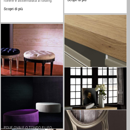
Scopri di più
rovere e assemblata a folding.
Scopri di più
POUF STILE LUIGI XVI IN LEGNO
MASSELLO ERNESTO
MADIA MODERNA IN LEGNO
TWINGS 4 ANTE
Pouf stile Luigi XVI in legno
massello di faggio rivestimento in
pelle capitonè imbottitura con
Madia moderna in legno con
molle e cinghie.
struttura tamburata 80mm
assemblata a 45° scocca interna
Scopri di più
POUF OVALE O TONDO ELLEO
laccata con 1 ripiano per vano.