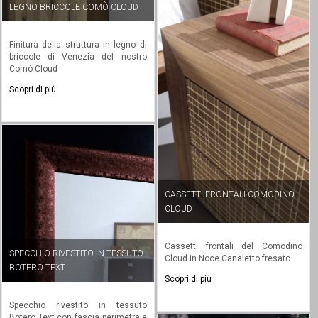
LEGNO BRICCOLE COMÒ CLOUD
Finitura della struttura in legno di
briccole di Venezia del nostro
Comò Cloud
Scopri di più
CASSETTI FRONTALI COMODINO
CLOUD
Cassetti frontali del Comodino
SPECCHIO RIVESTITO IN TESSUTO
Cloud in Noce Canaletto fresato
BOTERO TEXT
Scopri di più
Specchio rivestito in tessuto
Botero Text con fascia perimetrale