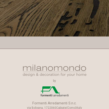
by
Formenti Arredamenti S.n.c.
via Bologna, 17
22060
Cabiate
(Como)
Italy