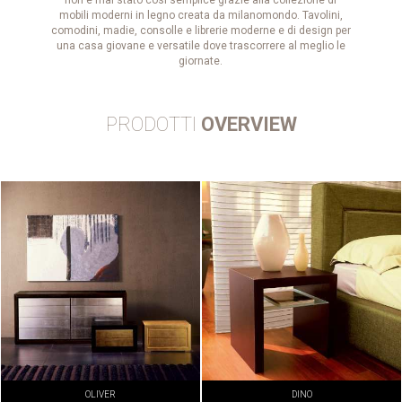
mobili moderni in legno creata da milanomondo. Tavolini,
comodini, madie, consolle e librerie moderne e di design per
una casa giovane e versatile dove trascorrere al meglio le
giornate.
PRODOTTI
OVERVIEW
OLIVER
DINO