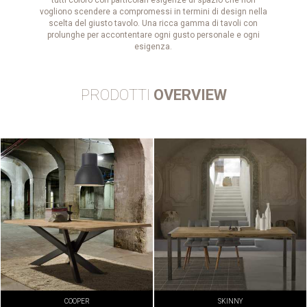
vogliono scendere a compromessi in termini di design nella
scelta del giusto tavolo. Una ricca gamma di tavoli con
prolunghe per accontentare ogni gusto personale e ogni
esigenza.
PRODOTTI
OVERVIEW
COOPER
SKINNY