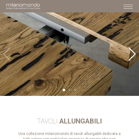
TAVOLI
ALLUNGABILI
Una collezione milanomondo di tavoli allungabili dedicata a
tutti coloro con particolari esigenze di spazio che non