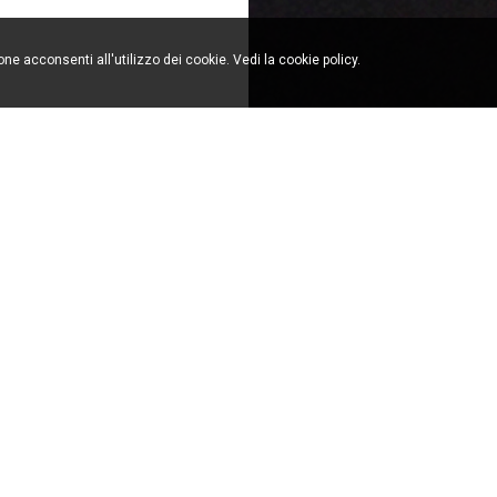
one acconsenti all'utilizzo dei cookie. Vedi la
cookie policy
.
39.031.766551 F. +39.031.756119 info(at)milanomondo.it
by
Formenti Arredamenti S.n.c.
via Bologna, 17
22060
Cabiate
(Como)
Italy
T.
+39.031.766551
F.
+39.031.756119
info(at)milanomondo.it
FOLLOW
US