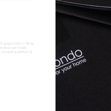
vo 30 giugno 2003, n.196 da
enute e/o per inviare
 momento la rettifica o la