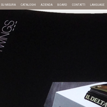
I SU MISURA
CATALOGHI
AZIENDA
BOARD
CONTATTI
LANGUAGE