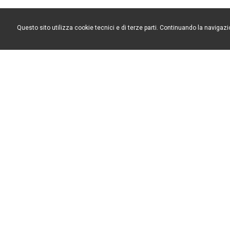
Questo sito utilizza cookie tecnici e di terze parti. Continuando la navigazi
Formenti Arredamenti S.n.c. - via Bologna, 17 22060 Cabiate (Como) Italy - T. +