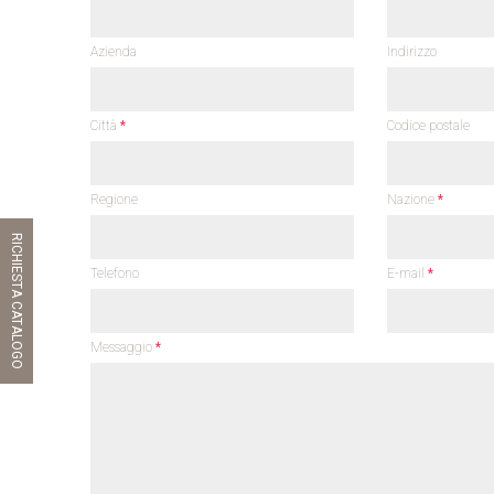
Azienda
Indirizzo
Città
*
Codice postale
Regione
Nazione
*
RICHIESTA CATALOGO
Telefono
E-mail
*
Messaggio
*