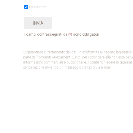
Newsletter
i campi contrassegnati da (
*
) sono obbligatori
Si garantisce il trattamento dei dati in conformità al decreto legislati
parte di "Formenti Arredamenti S.n.c." per rispondere alle richieste perv
informazioni commerciali e pubblicitarie. Potrete richiedere in qualsiasi
cancellazione inviando un messaggio via fax o via e-mail.