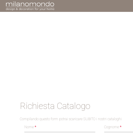
Richiesta Catalogo
Compilando questo form potrai scaricare SUBITO i nostri cataloghi
Nome
*
Cognome
*