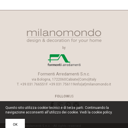
by
Formenti Arredamenti S.n.c.
via Bologna, 17
22060
Cabiate
(Como)
Italy
T.
+39.031.766551
F.
+39.031.756119
info(at)milanomondo.it
FOLLOW
US
Questo sito utilizza cookie tecnici e di terze parti. Continuando la
navigazione acconsenti all'utilizzo dei cookie. Vedi la
cookie policy
.
OK
© Formenti Arredamenti S.n.c. - All rights reserved