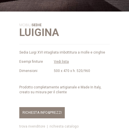
MOBILI
SEDIE
LUIGINA
Sedia Luigi XVI intagliata imbottitura a molle e cinghie
Esempi finiture
Vedi lista
Dimensioni
500 x 470 x h. 520/960
Prodotto completamente artigianale e Made In Italy,
creato su misura per il cliente
RICHIESTA INFO&PREZZI
trova rivenditore
|
richiesta catalogo