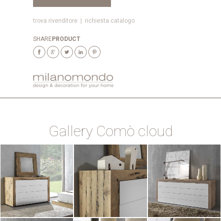
trova rivenditore
|
richiesta catalogo
SHARE
PRODUCT
Gallery Comò cloud
ZOOM
ZOOM
ZOOM