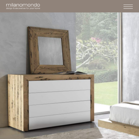
›
›
›
HOME
MOBILI
NOTTE
COMÒ CLOUD
MOBILI
CASSETTIERE
COMò CLOUD