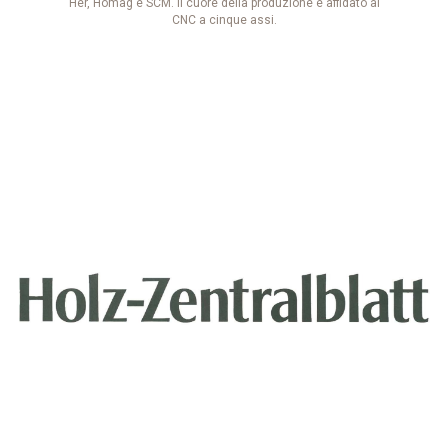
Her, Homag e SCM. Il cuore della produzione è affidato al
CNC a cinque assi.