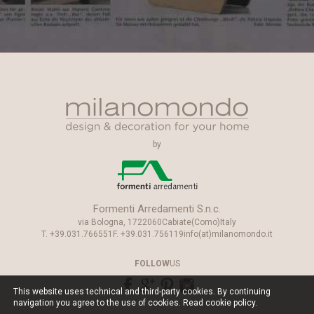
by
Formenti Arredamenti S.n.c.
via Bologna, 17
22060
Cabiate
(Como)
Italy
T.
+39.031.766551
F.
+39.031.756119
info(at)milanomondo.it
FOLLOW
US
This website uses technical and third-party cookies. By continuing
navigation you agree to the use of cookies. Read
cookie policy
.